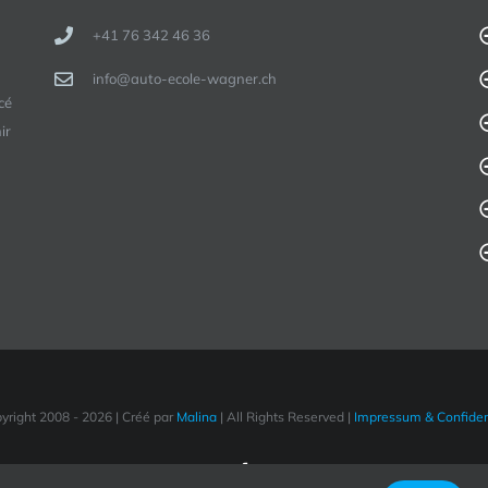
+41 76 342 46 36
info@auto-ecole-wagner.ch
cé
ir
yright 2008 -
2026 | Créé par
Malina
| All Rights Reserved |
Impressum & Confident
Facebook